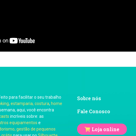
feito para facilitar o seu trabalho
Sobre nós
oking
,
estamparia, costura
,
home
semana, aqui, você encontra
Fale Conosco
casts
incríveis sobre: as
utros equipamentos
e
Loja online
orismo, gestão de pequenos
 grátis
para usar no
Silhouette