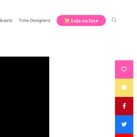
Loja online
dcasts
Time Designers