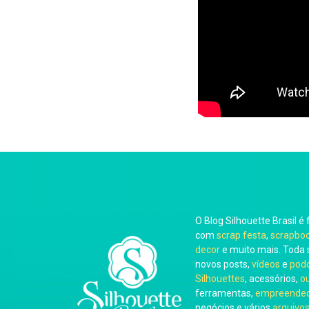
O Blog Silhouette Brasil é 
com
scrap festa
,
scrapbo
decor
e muito mais. Toda 
novos posts,
vídeos
e
pod
Silhouettes
, acessórios,
o
ferramentas,
empreended
negócios e vários
arquivos