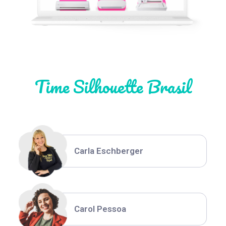
Natália Moura
Time Silhouette Brasil
Thiara Ney
Carla Eschberger
Carol Pessoa