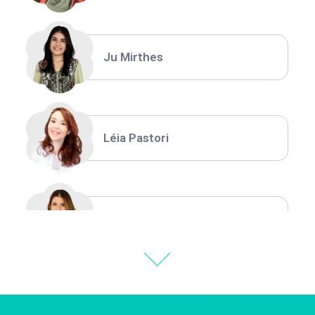
Ju Mirthes
Léia Pastori
Natália Moura
Thiara Ney