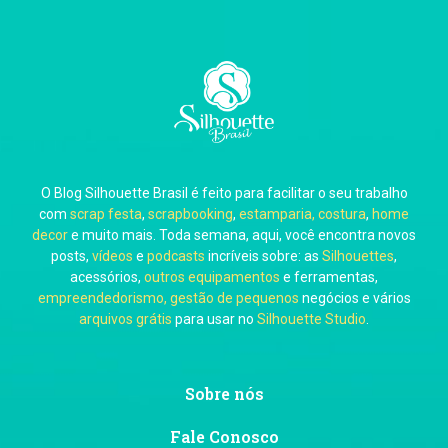
Carla Eschberger
O Blog Silhouette Brasil é feito para facilitar o seu trabalho
Carol Pessoa
com
scrap festa
,
scrapbooking
,
estamparia, costura
,
home
decor
e muito mais. Toda semana, aqui, você encontra novos
posts,
vídeos
e
podcasts
incríveis sobre: as
Silhouettes
,
acessórios,
outros equipamentos
e ferramentas,
empreendedorismo, gestão de pequenos
negócios e vários
arquivos grátis
para usar no
Silhouette Studio
.
Ju Mirthes
Sobre nós
Fale Conosco