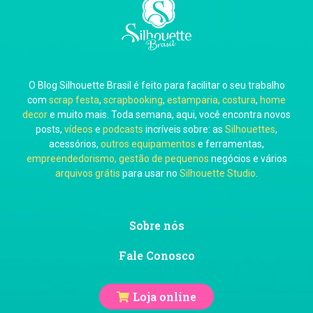
Carla Eschberger
O Blog Silhouette Brasil é feito para facilitar o seu trabalho
Carol Pessoa
com
scrap festa
,
scrapbooking
,
estamparia, costura
,
home
decor
e muito mais. Toda semana, aqui, você encontra novos
posts,
vídeos
e
podcasts
incríveis sobre: as
Silhouettes
,
acessórios,
outros equipamentos
e ferramentas,
empreendedorismo, gestão de pequenos
negócios e vários
arquivos grátis
para usar no
Silhouette Studio
.
Ju Mirthes
Sobre nós
Fale Conosco
Loja online