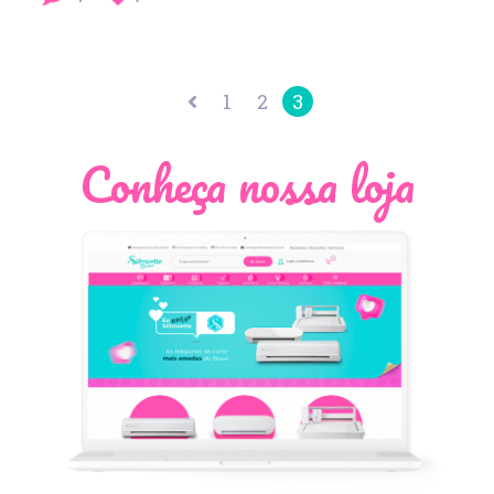
1
2
3
Conheça nossa loja
Léia Pastori
Natália Moura