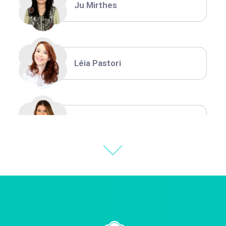
Ju Mirthes
Léia Pastori
Natália Moura
Thiara Ney