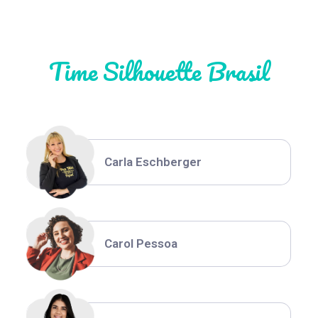
Time Silhouette Brasil
Thiara Ney
Carla Eschberger
Carol Pessoa