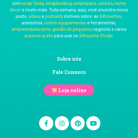
Carol Pessoa
com
scrap festa
,
scrapbooking
,
estamparia, costura
,
home
decor
e muito mais. Toda semana, aqui, você encontra novos
posts,
vídeos
e
podcasts
incríveis sobre: as
Silhouettes
,
acessórios,
outros equipamentos
e ferramentas,
empreendedorismo, gestão de pequenos
negócios e vários
arquivos grátis
para usar no
Silhouette Studio
.
Ju Mirthes
Sobre nós
Fale Conosco
Loja online