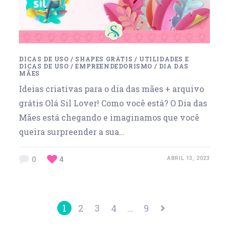
DICAS DE USO
/
SHAPES GRÁTIS
/
UTILIDADES E
DICAS DE USO
/
EMPREENDEDORISMO
/
DIA DAS
MÃES
Ideias criativas para o dia das mães + arquivo
grátis Olá Sil Lover! Como você está? O Dia das
Mães está chegando e imaginamos que você
queira surpreender a sua…
0
4
ABRIL 13, 2023
1
2
3
4
…
9