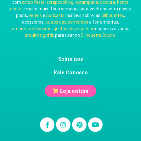
Carol Pessoa
com
scrap festa
,
scrapbooking
,
estamparia, costura
,
home
decor
e muito mais. Toda semana, aqui, você encontra novos
posts,
vídeos
e
podcasts
incríveis sobre: as
Silhouettes
,
acessórios,
outros equipamentos
e ferramentas,
empreendedorismo, gestão de pequenos
negócios e vários
arquivos grátis
para usar no
Silhouette Studio
.
Ju Mirthes
Sobre nós
Fale Conosco
Loja online