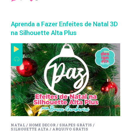
Aprenda a Fazer Enfeites de Natal 3D
na Silhouette Alta Plus
NATAL
/
HOME DECOR
/
SHAPES GRÁTIS
/
SILHOUETTE ALTA
/
ARQUIVO GRÁTIS