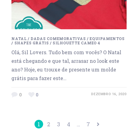
NATAL
/
DADAS COMEMORATIVAS
/
EQUIPAMENTOS
/
SHAPES GRÁTIS
/
SILHOUETTE CAMEO 4
Olá, Sil Lovers. Tudo bem com vocês? O Natal
está chegando e que tal, arrasar no look este
ano? Hoje, eu trouxe de presente um molde
grátis para fazer este…
0
0
DEZEMBRO 16, 2020
1
2
3
4
…
7