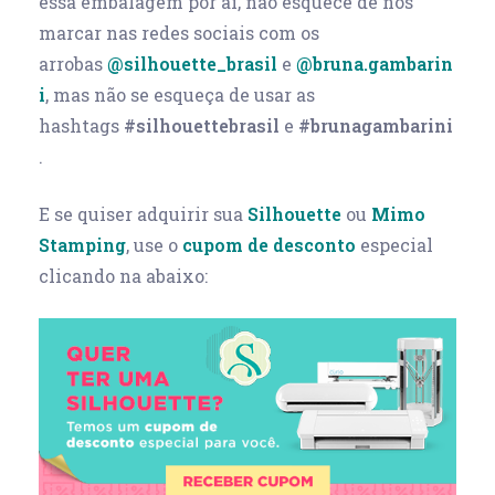
essa embalagem por aí, não esquece de nos
marcar nas redes sociais com os
arrobas
@silhouette_brasil
e
@bruna.gambarin
i
, mas não se esqueça de usar as
hashtags
#silhouettebrasil
e
#brunagambarini
.
E se quiser adquirir sua
Silhouette
ou
Mimo
Stamping
, use o
cupom de desconto
especial
clicando na abaixo: