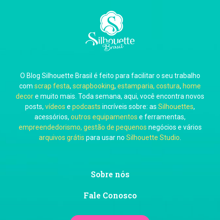
Carla Eschberger
O Blog Silhouette Brasil é feito para facilitar o seu trabalho
Carol Pessoa
com
scrap festa
,
scrapbooking
,
estamparia, costura
,
home
decor
e muito mais. Toda semana, aqui, você encontra novos
posts,
vídeos
e
podcasts
incríveis sobre: as
Silhouettes
,
acessórios,
outros equipamentos
e ferramentas,
empreendedorismo, gestão de pequenos
negócios e vários
arquivos grátis
para usar no
Silhouette Studio
.
Ju Mirthes
Sobre nós
Fale Conosco