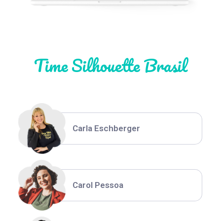
Natália Moura
Time Silhouette Brasil
Thiara Ney
Carla Eschberger
Carol Pessoa