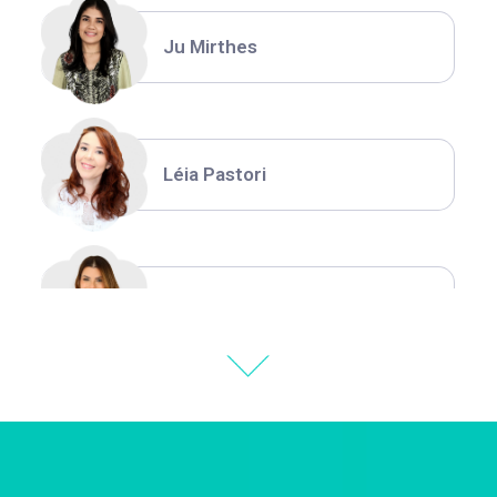
Ju Mirthes
Léia Pastori
Natália Moura
Thiara Ney