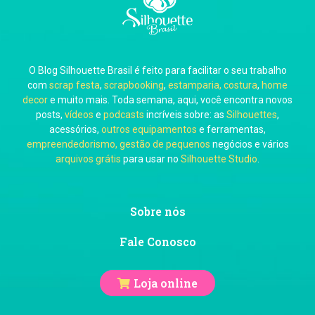
O Blog Silhouette Brasil é feito para facilitar o seu trabalho
Carol Pessoa
com
scrap festa
,
scrapbooking
,
estamparia, costura
,
home
decor
e muito mais. Toda semana, aqui, você encontra novos
posts,
vídeos
e
podcasts
incríveis sobre: as
Silhouettes
,
acessórios,
outros equipamentos
e ferramentas,
empreendedorismo, gestão de pequenos
negócios e vários
arquivos grátis
para usar no
Silhouette Studio
.
Ju Mirthes
Sobre nós
Fale Conosco
Loja online