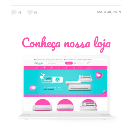
0
0
MAIO 30, 2019
Conheça nossa loja
Léia Pastori
Natália Moura