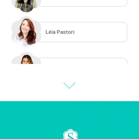
Léia Pastori
Natália Moura
Thiara Ney
Carla Eschberger