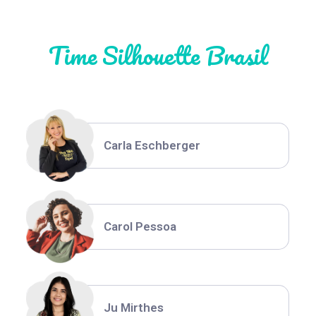
Time Silhouette Brasil
Thiara Ney
Carla Eschberger
Carol Pessoa
Ju Mirthes