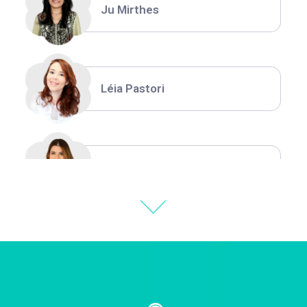
Ju Mirthes
Léia Pastori
Natália Moura
Thiara Ney