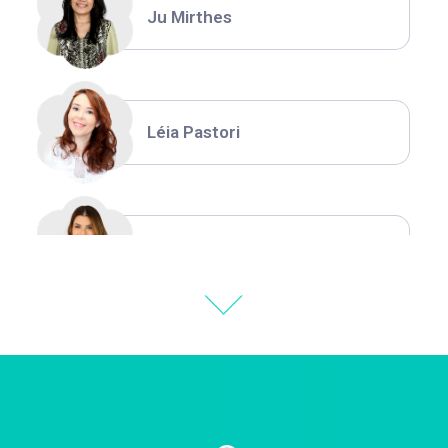
Ju Mirthes
Léia Pastori
Natália Moura
Thiara Ney