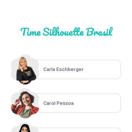
Natália Moura
Time Silhouette Brasil
Thiara Ney
Carla Eschberger
Carol Pessoa