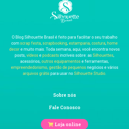
Carla Eschberger
O Blog Silhouette Brasil é feito para facilitar o seu trabalho
Carol Pessoa
com
scrap festa
,
scrapbooking
,
estamparia, costura
,
home
decor
e muito mais. Toda semana, aqui, você encontra novos
posts,
vídeos
e
podcasts
incríveis sobre: as
Silhouettes
,
acessórios,
outros equipamentos
e ferramentas,
empreendedorismo, gestão de pequenos
negócios e vários
arquivos grátis
para usar no
Silhouette Studio
.
Ju Mirthes
Sobre nós
Fale Conosco
Loja online