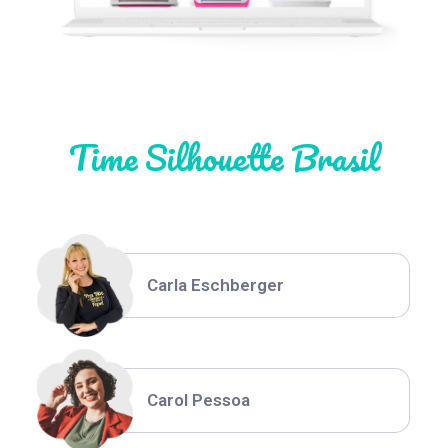
Natália Moura
Time Silhouette Brasil
Thiara Ney
Carla Eschberger
Carol Pessoa