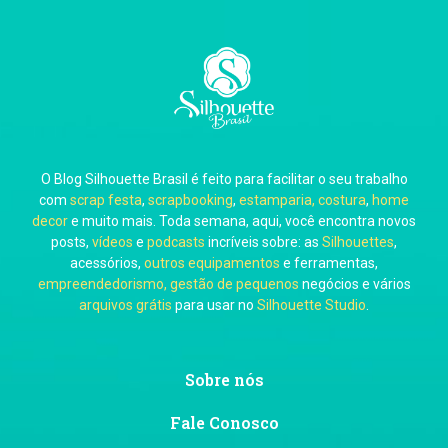
Carla Eschberger
O Blog Silhouette Brasil é feito para facilitar o seu trabalho
Carol Pessoa
com
scrap festa
,
scrapbooking
,
estamparia, costura
,
home
decor
e muito mais. Toda semana, aqui, você encontra novos
posts,
vídeos
e
podcasts
incríveis sobre: as
Silhouettes
,
acessórios,
outros equipamentos
e ferramentas,
empreendedorismo, gestão de pequenos
negócios e vários
arquivos grátis
para usar no
Silhouette Studio
.
Ju Mirthes
Sobre nós
Fale Conosco