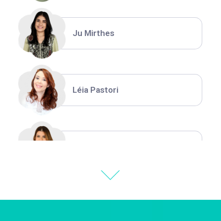
Ju Mirthes
Léia Pastori
Natália Moura
Thiara Ney