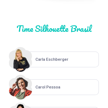
Natália Moura
Time Silhouette Brasil
Thiara Ney
Carla Eschberger
Carol Pessoa