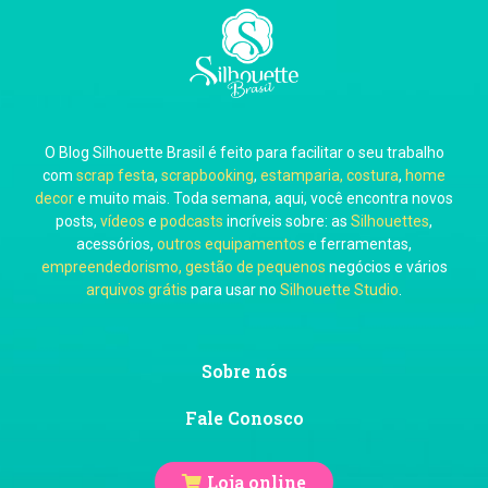
Carla Eschberger
O Blog Silhouette Brasil é feito para facilitar o seu trabalho
Carol Pessoa
com
scrap festa
,
scrapbooking
,
estamparia, costura
,
home
decor
e muito mais. Toda semana, aqui, você encontra novos
posts,
vídeos
e
podcasts
incríveis sobre: as
Silhouettes
,
acessórios,
outros equipamentos
e ferramentas,
empreendedorismo, gestão de pequenos
negócios e vários
arquivos grátis
para usar no
Silhouette Studio
.
Ju Mirthes
Sobre nós
Fale Conosco
Loja online