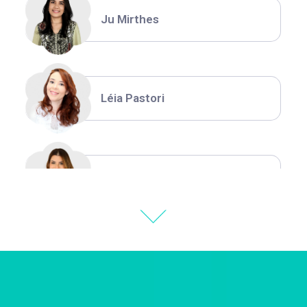
Ju Mirthes
Léia Pastori
Natália Moura
Thiara Ney