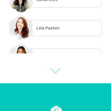
Léia Pastori
Natália Moura
Thiara Ney