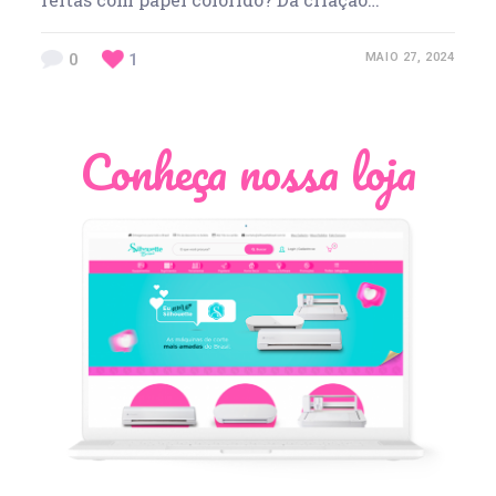
0
1
MAIO 27, 2024
Conheça nossa loja
Léia Pastori
Natália Moura