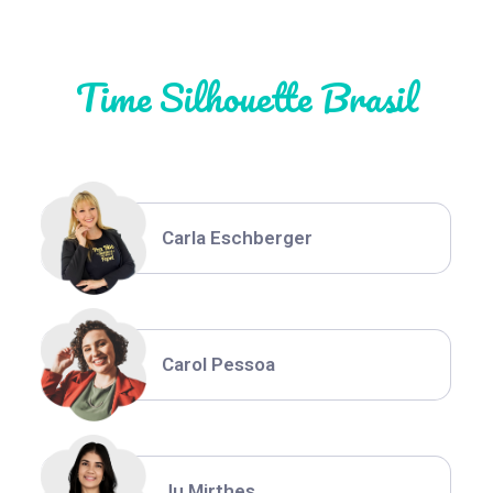
Time Silhouette Brasil
Thiara Ney
Carla Eschberger
Carol Pessoa
Ju Mirthes