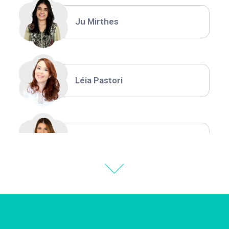
Ju Mirthes
Léia Pastori
Natália Moura
Thiara Ney