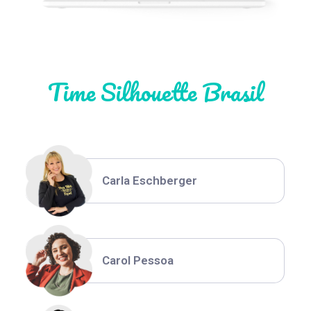
Natália Moura
Time Silhouette Brasil
Thiara Ney
Carla Eschberger
Carol Pessoa