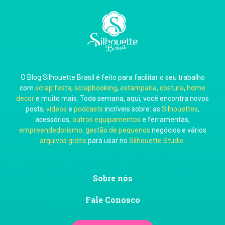
Carla Eschberger
O Blog Silhouette Brasil é feito para facilitar o seu trabalho
Carol Pessoa
com
scrap festa
,
scrapbooking
,
estamparia, costura
,
home
decor
e muito mais. Toda semana, aqui, você encontra novos
posts,
vídeos
e
podcasts
incríveis sobre: as
Silhouettes
,
acessórios,
outros equipamentos
e ferramentas,
empreendedorismo, gestão de pequenos
negócios e vários
arquivos grátis
para usar no
Silhouette Studio
.
Ju Mirthes
Sobre nós
Fale Conosco