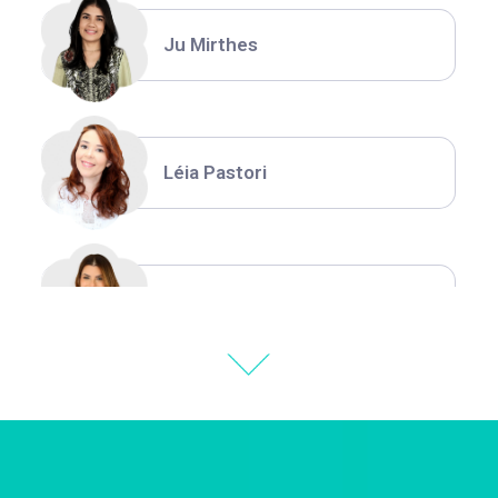
Ju Mirthes
Léia Pastori
Natália Moura
Thiara Ney