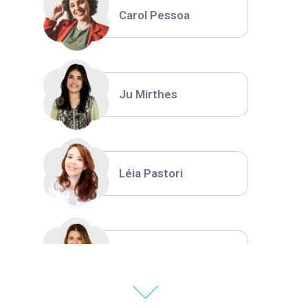
Carol Pessoa
Ju Mirthes
Léia Pastori
Natália Moura