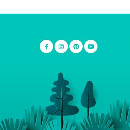
Thiara Ney
Carla Eschberger
Carol Pessoa
Ju Mirthes