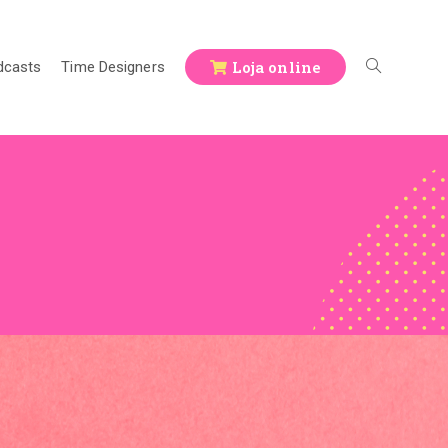
Loja online
dcasts
Time Designers