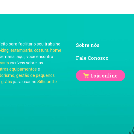
feito para facilitar o seu trabalho
Sobre nós
oking
,
estamparia, costura
,
home
semana, aqui, você encontra
Fale Conosco
casts
incríveis sobre: as
utros equipamentos
e
Loja online
orismo, gestão de pequenos
 grátis
para usar no
Silhouette