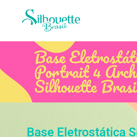
Base Eletrostáti
Portrait 4 Arch
Silhouette Brasi
Base Eletrostática S