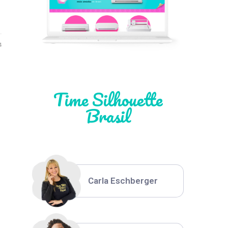
Léia Pastori
4
Natália Moura
Time Silhouette
Brasil
Thiara Ney
Carla Eschberger