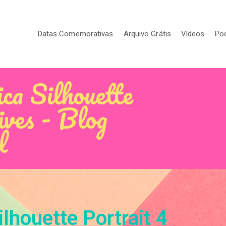
Datas Comemorativas
Arquivo Grátis
Vídeos
Po
ca Silhouette
ives - Blog
l
ilhouette Portrait 4