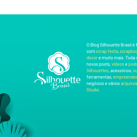
O Blog Silhouette Brasil é 
com
scrap festa
,
scrapbo
decor
e muito mais. Toda 
novos posts,
vídeos
e
pod
Silhouettes
, acessórios,
o
ferramentas,
empreended
negócios e vários
arquivos
Studio
.