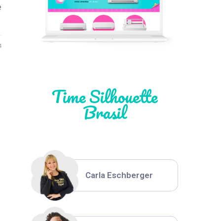
Léia Pastori
e
4
Natália Moura
Time Silhouette
Brasil
Thiara Ney
Carla Eschberger