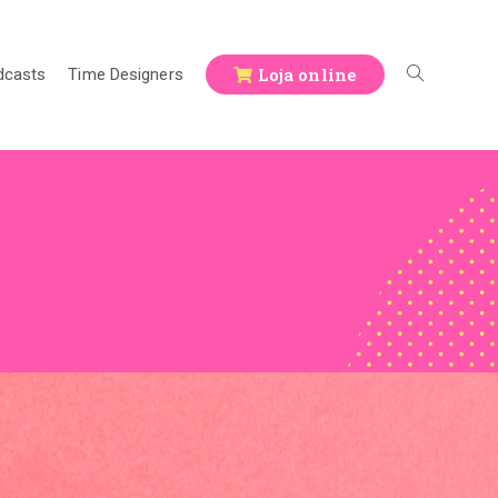
Loja online
dcasts
Time Designers