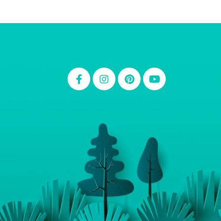
Thiara Ney
Carla Eschberger
Carol Pessoa
Ju Mirthes