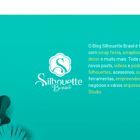
O Blog Silhouette Brasil é 
com
scrap festa
,
scrapbo
decor
e muito mais. Toda 
novos posts,
vídeos
e
pod
Silhouettes
, acessórios,
o
ferramentas,
empreended
negócios e vários
arquivos
Studio
.