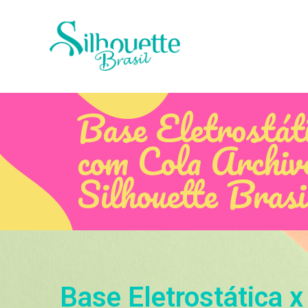
Base Eletrostát
com Cola Archiv
Silhouette Brasi
Base Eletrostática 