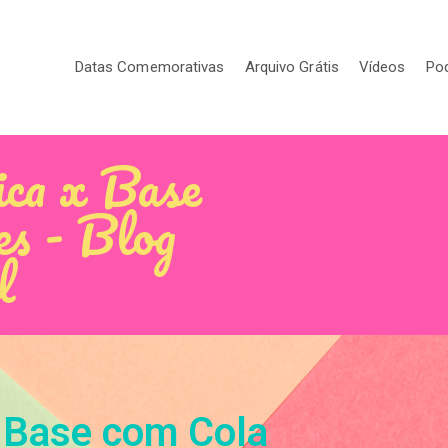
Datas Comemorativas
Arquivo Grátis
Vídeos
Po
ica x Base
es - Blog
l
x Base com Cola