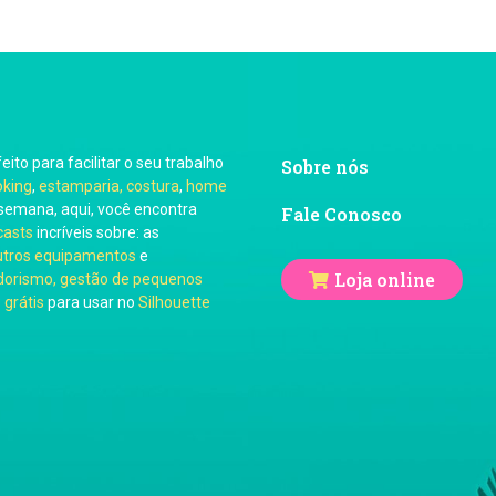
feito para facilitar o seu trabalho
Sobre nós
oking
,
estamparia, costura
,
home
semana, aqui, você encontra
Fale Conosco
casts
incríveis sobre: as
utros equipamentos
e
Loja online
orismo, gestão de pequenos
 grátis
para usar no
Silhouette