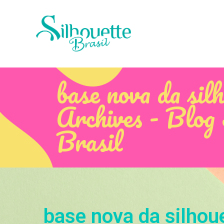
base nova da silh
Archives - Blog 
Brasil
base nova da silhou