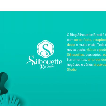
O Blog Silhouette Brasil é 
com
scrap festa
,
scrapbo
decor
e muito mais. Toda 
novos posts,
vídeos
e
pod
Silhouettes
, acessórios,
o
ferramentas,
empreended
negócios e vários
arquivos
Studio
.