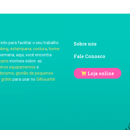
feito para facilitar o seu trabalho
Sobre nós
oking
,
estamparia, costura
,
home
semana, aqui, você encontra
Fale Conosco
casts
incríveis sobre: as
utros equipamentos
e
Loja online
orismo, gestão de pequenos
 grátis
para usar no
Silhouette