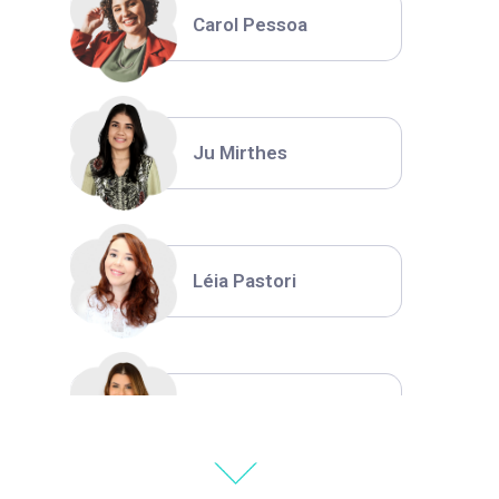
Carol Pessoa
Ju Mirthes
Léia Pastori
Natália Moura