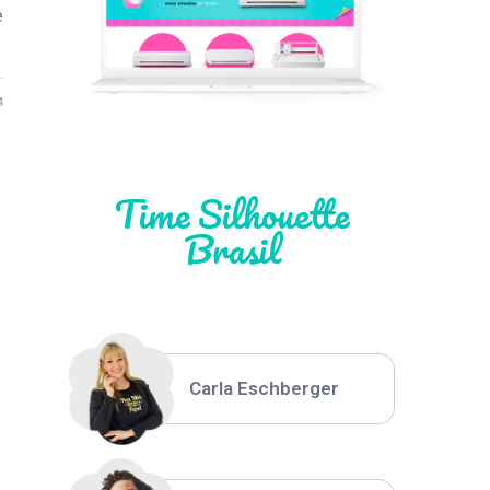
Léia Pastori
e
4
Natália Moura
Time Silhouette
Brasil
Thiara Ney
Carla Eschberger