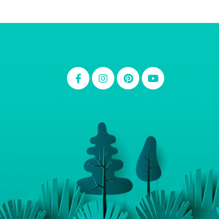
Thiara Ney
Carla Eschberger
Carol Pessoa
Ju Mirthes