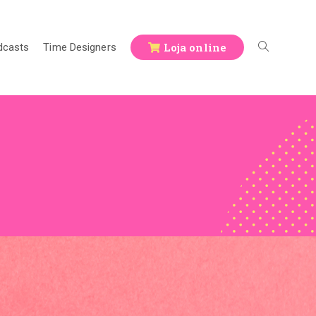
Loja online
dcasts
Time Designers