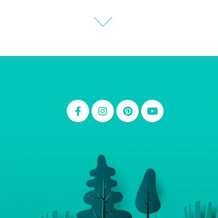
Thiara Ney
Carla Eschberger
Carol Pessoa
Ju Mirthes