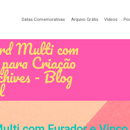
Datas Comemorativas
Arquivo Grátis
Vídeos
Po
rd Multi com
 para Criação
hives - Blog
l
lti com Furador e Vinco 