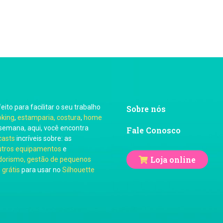
Previous
feito para facilitar o seu trabalho
Sobre nós
oking
,
estamparia, costura
,
home
semana, aqui, você encontra
Fale Conosco
casts
incríveis sobre: as
utros equipamentos
e
Loja online
orismo, gestão de pequenos
 grátis
para usar no
Silhouette