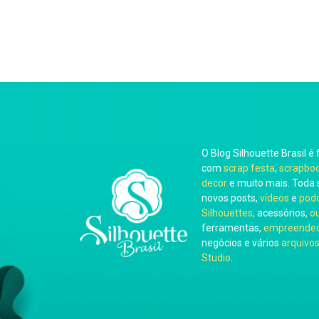
O Blog Silhouette Brasil é 
com
scrap festa
,
scrapbo
decor
e muito mais. Toda 
novos posts,
vídeos
e
pod
Silhouettes
, acessórios,
o
ferramentas,
empreended
negócios e vários
arquivos
Studio
.