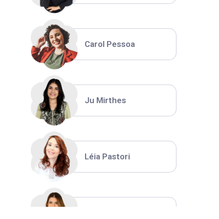
Carol Pessoa
Ju Mirthes
Léia Pastori
Natália Moura