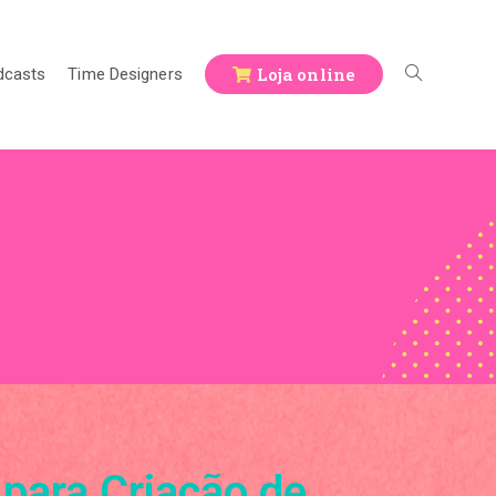
Loja online
dcasts
Time Designers
para Criação de