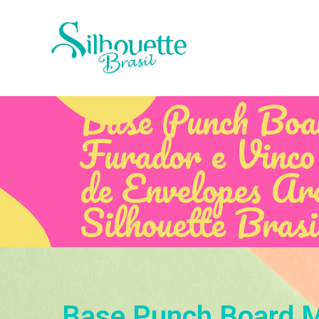
Base Punch Boa
Furador e Vinco
de Envelopes Arc
Silhouette Brasi
Base Punch Board Mu