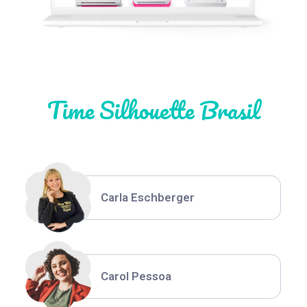
Natália Moura
Time Silhouette Brasil
Thiara Ney
Carla Eschberger
Carol Pessoa