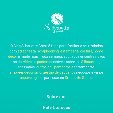
Carla Eschberger
O Blog Silhouette Brasil é feito para facilitar o seu trabalho
Carol Pessoa
com
scrap festa
,
scrapbooking
,
estamparia, costura
,
home
decor
e muito mais. Toda semana, aqui, você encontra novos
posts,
vídeos
e
podcasts
incríveis sobre: as
Silhouettes
,
acessórios,
outros equipamentos
e ferramentas,
empreendedorismo, gestão de pequenos
negócios e vários
arquivos grátis
para usar no
Silhouette Studio
.
Ju Mirthes
Sobre nós
Fale Conosco