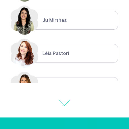
Ju Mirthes
Léia Pastori
Natália Moura
Thiara Ney