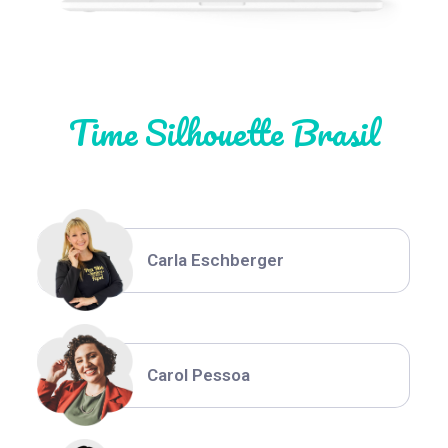
Natália Moura
Time Silhouette Brasil
Thiara Ney
Carla Eschberger
Carol Pessoa