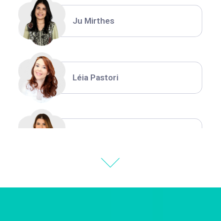
Ju Mirthes
Léia Pastori
Natália Moura
Thiara Ney