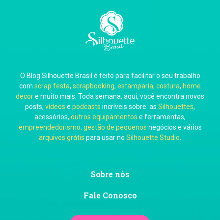
Carla Eschberger
O Blog Silhouette Brasil é feito para facilitar o seu trabalho
Carol Pessoa
com
scrap festa
,
scrapbooking
,
estamparia, costura
,
home
decor
e muito mais. Toda semana, aqui, você encontra novos
posts,
vídeos
e
podcasts
incríveis sobre: as
Silhouettes
,
acessórios,
outros equipamentos
e ferramentas,
empreendedorismo, gestão de pequenos
negócios e vários
arquivos grátis
para usar no
Silhouette Studio
.
Ju Mirthes
Sobre nós
Fale Conosco