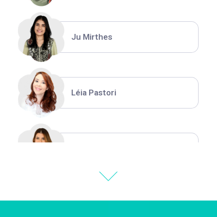
Ju Mirthes
Léia Pastori
Natália Moura
Thiara Ney