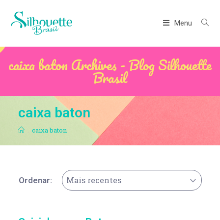
Menu
caixa baton Archives - Blog Silhouette
Brasil
caixa baton
.
caixa baton
Mais recentes
Ordenar: