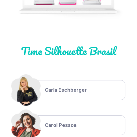
Natália Moura
Time Silhouette Brasil
Thiara Ney
Carla Eschberger
Carol Pessoa