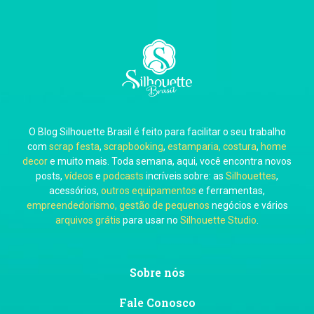
Carla Eschberger
O Blog Silhouette Brasil é feito para facilitar o seu trabalho
Carol Pessoa
com
scrap festa
,
scrapbooking
,
estamparia, costura
,
home
decor
e muito mais. Toda semana, aqui, você encontra novos
posts,
vídeos
e
podcasts
incríveis sobre: as
Silhouettes
,
acessórios,
outros equipamentos
e ferramentas,
empreendedorismo, gestão de pequenos
negócios e vários
arquivos grátis
para usar no
Silhouette Studio
.
Ju Mirthes
Sobre nós
Fale Conosco