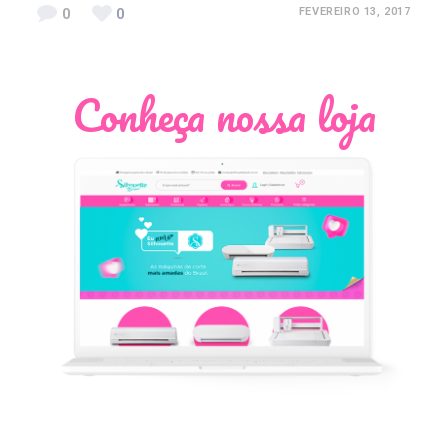
0
0
FEVEREIRO 13, 2017
Conheça nossa loja
Léia Pastori
Natália Moura