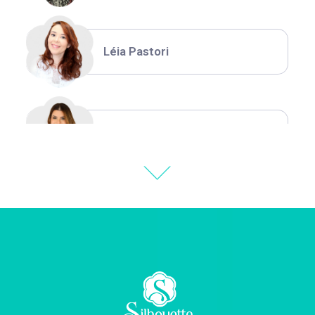
Léia Pastori
Natália Moura
Thiara Ney
Carla Eschberger