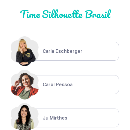
Time Silhouette Brasil
Thiara Ney
Carla Eschberger
Carol Pessoa
Ju Mirthes