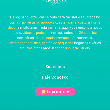
O Blog Silhouette Brasil é feito para facilitar o seu trabalho
Carol Pessoa
com
scrap festa
,
scrapbooking
,
estamparia, costura
,
home
decor
e muito mais. Toda semana, aqui, você encontra novos
posts,
vídeos
e
podcasts
incríveis sobre: as
Silhouettes
,
acessórios,
outros equipamentos
e ferramentas,
empreendedorismo, gestão de pequenos
negócios e vários
arquivos grátis
para usar no
Silhouette Studio
.
Ju Mirthes
Sobre nós
Fale Conosco
Loja online