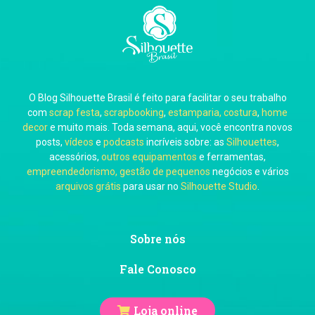
Carla Eschberger
O Blog Silhouette Brasil é feito para facilitar o seu trabalho
Carol Pessoa
com
scrap festa
,
scrapbooking
,
estamparia, costura
,
home
decor
e muito mais. Toda semana, aqui, você encontra novos
posts,
vídeos
e
podcasts
incríveis sobre: as
Silhouettes
,
acessórios,
outros equipamentos
e ferramentas,
empreendedorismo, gestão de pequenos
negócios e vários
arquivos grátis
para usar no
Silhouette Studio
.
Ju Mirthes
Sobre nós
Fale Conosco
Loja online