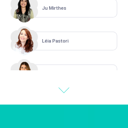
Ju Mirthes
Léia Pastori
Natália Moura
Thiara Ney