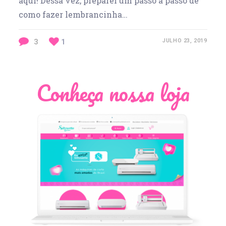
aqui! Dessa vez, preparei um passo a passo de
como fazer lembrancinha…
3
1
JULHO 23, 2019
Conheça nossa loja
Léia Pastori