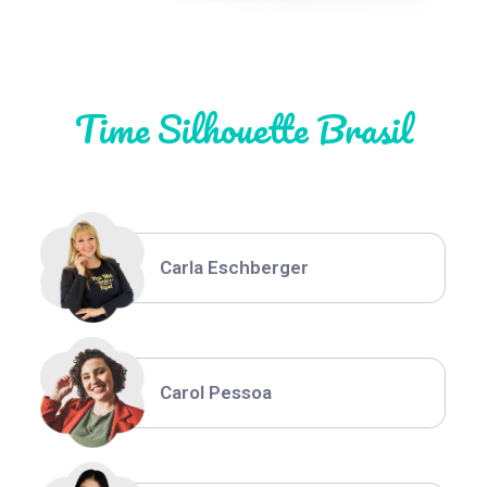
Natália Moura
Time Silhouette Brasil
Thiara Ney
Carla Eschberger
Carol Pessoa