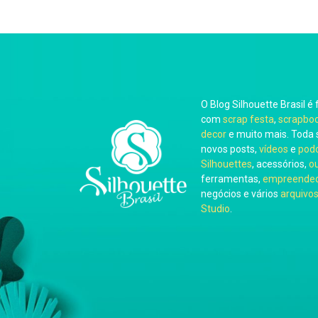
O Blog Silhouette Brasil é 
com
scrap festa
,
scrapbo
decor
e muito mais. Toda 
novos posts,
vídeos
e
pod
Silhouettes
, acessórios,
o
ferramentas,
empreended
negócios e vários
arquivos
Studio
.