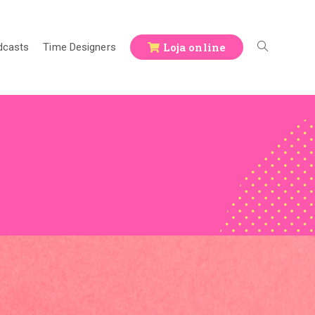
Loja online
dcasts
Time Designers