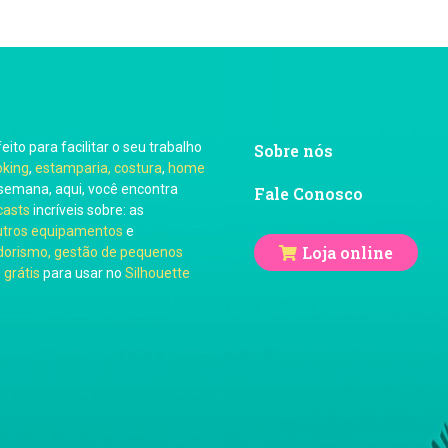
feito para facilitar o seu trabalho
Sobre nós
oking
,
estamparia, costura
,
home
semana, aqui, você encontra
Fale Conosco
casts
incríveis sobre: as
utros equipamentos
e
Loja online
orismo, gestão de pequenos
 grátis
para usar no
Silhouette