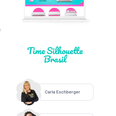
Léia Pastori
2
Natália Moura
Time Silhouette
Brasil
Thiara Ney
Carla Eschberger