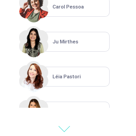
Carol Pessoa
Ju Mirthes
Léia Pastori
Natália Moura