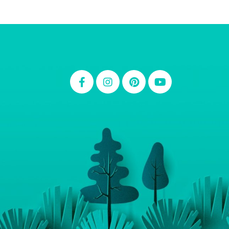
Thiara Ney
Carla Eschberger
Carol Pessoa
Ju Mirthes