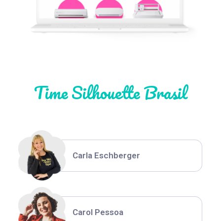
Natália Moura
Time Silhouette Brasil
Thiara Ney
Carla Eschberger
Carol Pessoa