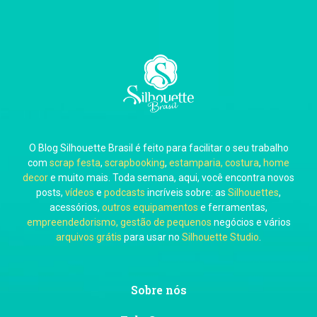
Carla Eschberger
O Blog Silhouette Brasil é feito para facilitar o seu trabalho
Carol Pessoa
com
scrap festa
,
scrapbooking
,
estamparia, costura
,
home
decor
e muito mais. Toda semana, aqui, você encontra novos
posts,
vídeos
e
podcasts
incríveis sobre: as
Silhouettes
,
acessórios,
outros equipamentos
e ferramentas,
empreendedorismo, gestão de pequenos
negócios e vários
arquivos grátis
para usar no
Silhouette Studio
.
Ju Mirthes
Sobre nós