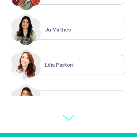
Ju Mirthes
Léia Pastori
Natália Moura
Thiara Ney