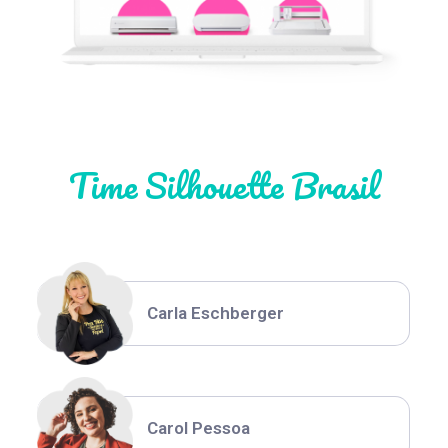
Natália Moura
Time Silhouette Brasil
Thiara Ney
Carla Eschberger
Carol Pessoa