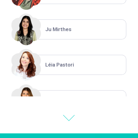
Ju Mirthes
Léia Pastori
Natália Moura
Thiara Ney