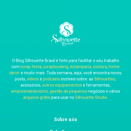
Carla Eschberger
O Blog Silhouette Brasil é feito para facilitar o seu trabalho
Carol Pessoa
com
scrap festa
,
scrapbooking
,
estamparia, costura
,
home
decor
e muito mais. Toda semana, aqui, você encontra novos
posts,
vídeos
e
podcasts
incríveis sobre: as
Silhouettes
,
acessórios,
outros equipamentos
e ferramentas,
empreendedorismo, gestão de pequenos
negócios e vários
arquivos grátis
para usar no
Silhouette Studio
.
Ju Mirthes
Sobre nós