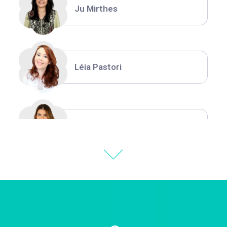
Ju Mirthes
Léia Pastori
Natália Moura
Thiara Ney