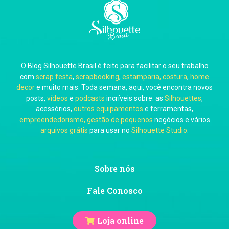
Carla Eschberger
O Blog Silhouette Brasil é feito para facilitar o seu trabalho
Carol Pessoa
com
scrap festa
,
scrapbooking
,
estamparia, costura
,
home
decor
e muito mais. Toda semana, aqui, você encontra novos
posts,
vídeos
e
podcasts
incríveis sobre: as
Silhouettes
,
acessórios,
outros equipamentos
e ferramentas,
empreendedorismo, gestão de pequenos
negócios e vários
arquivos grátis
para usar no
Silhouette Studio
.
Ju Mirthes
Sobre nós
Fale Conosco
Loja online