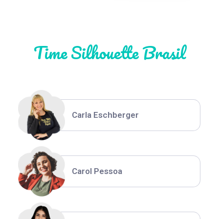
Natália Moura
Time Silhouette Brasil
Thiara Ney
Carla Eschberger
Carol Pessoa