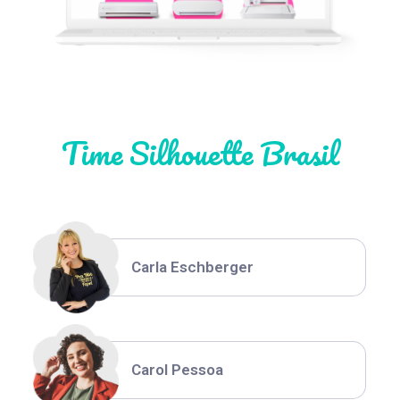
Natália Moura
Time Silhouette Brasil
Thiara Ney
Carla Eschberger
Carol Pessoa