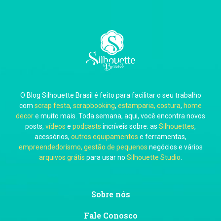
Carla Eschberger
O Blog Silhouette Brasil é feito para facilitar o seu trabalho
Carol Pessoa
com
scrap festa
,
scrapbooking
,
estamparia, costura
,
home
decor
e muito mais. Toda semana, aqui, você encontra novos
posts,
vídeos
e
podcasts
incríveis sobre: as
Silhouettes
,
acessórios,
outros equipamentos
e ferramentas,
empreendedorismo, gestão de pequenos
negócios e vários
arquivos grátis
para usar no
Silhouette Studio
.
Ju Mirthes
Sobre nós
Fale Conosco