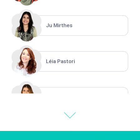
Ju Mirthes
Léia Pastori
Natália Moura
Thiara Ney