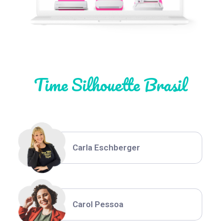
Natália Moura
Time Silhouette Brasil
Thiara Ney
Carla Eschberger
Carol Pessoa