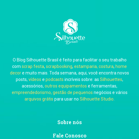
Carla Eschberger
O Blog Silhouette Brasil é feito para facilitar o seu trabalho
Carol Pessoa
com
scrap festa
,
scrapbooking
,
estamparia, costura
,
home
decor
e muito mais. Toda semana, aqui, você encontra novos
posts,
vídeos
e
podcasts
incríveis sobre: as
Silhouettes
,
acessórios,
outros equipamentos
e ferramentas,
empreendedorismo, gestão de pequenos
negócios e vários
arquivos grátis
para usar no
Silhouette Studio
.
Ju Mirthes
Sobre nós
Fale Conosco