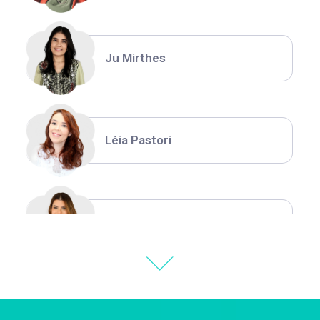
Ju Mirthes
Léia Pastori
Natália Moura
Thiara Ney