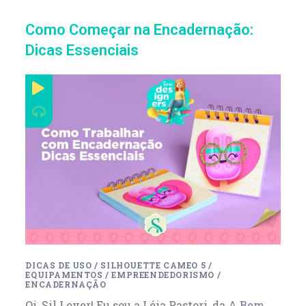
Como Começar na Encadernação:
Dicas Essenciais
DICAS DE USO
/
SILHOUETTE CAMEO 5
/
EQUIPAMENTOS
/
EMPREENDEDORISMO
/
ENCADERNAÇÃO
Oi, Sil Lover! Eu sou a Léia Pastori, da A Bem