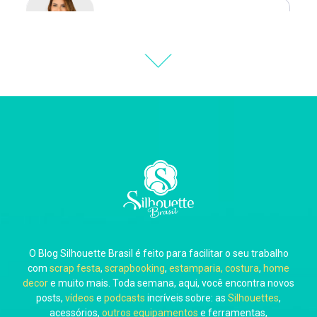
Natália Moura
Thiara Ney
Carla Eschberger
O Blog Silhouette Brasil é feito para facilitar o seu trabalho
Carol Pessoa
com
scrap festa
,
scrapbooking
,
estamparia, costura
,
home
decor
e muito mais. Toda semana, aqui, você encontra novos
posts,
vídeos
e
podcasts
incríveis sobre: as
Silhouettes
,
acessórios,
outros equipamentos
e ferramentas,