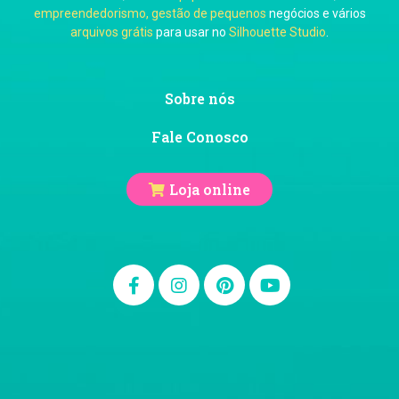
empreendedorismo, gestão de pequenos
negócios e vários
arquivos grátis
para usar no
Silhouette Studio
.
Ju Mirthes
Sobre nós
Fale Conosco
Loja online