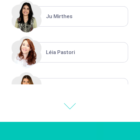
Ju Mirthes
Léia Pastori
Natália Moura
Thiara Ney