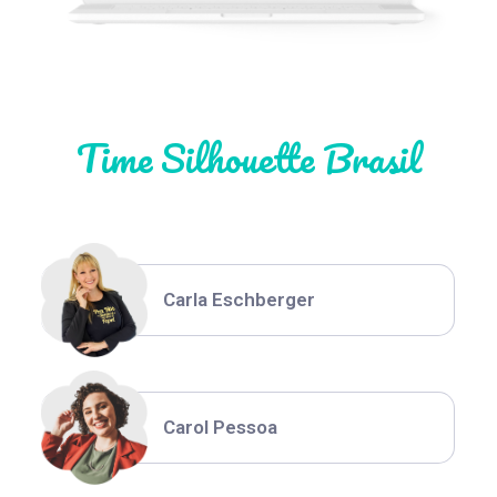
Natália Moura
Time Silhouette Brasil
Thiara Ney
Carla Eschberger
Carol Pessoa