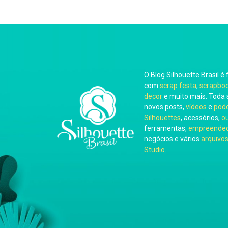
O Blog Silhouette Brasil é 
com
scrap festa
,
scrapbo
decor
e muito mais. Toda 
novos posts,
vídeos
e
pod
Silhouettes
, acessórios,
o
ferramentas,
empreended
negócios e vários
arquivos
Studio
.