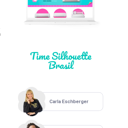
Léia Pastori
Natália Moura
4
Time Silhouette
Brasil
Thiara Ney
Carla Eschberger