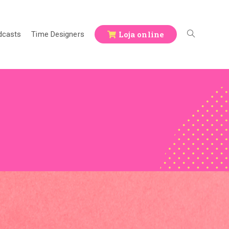
Loja online
dcasts
Time Designers