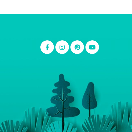
Thiara Ney
Carla Eschberger
Carol Pessoa
Ju Mirthes