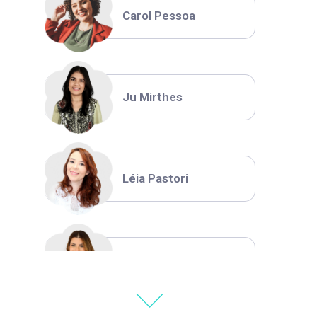
Carol Pessoa
Ju Mirthes
Léia Pastori
Natália Moura