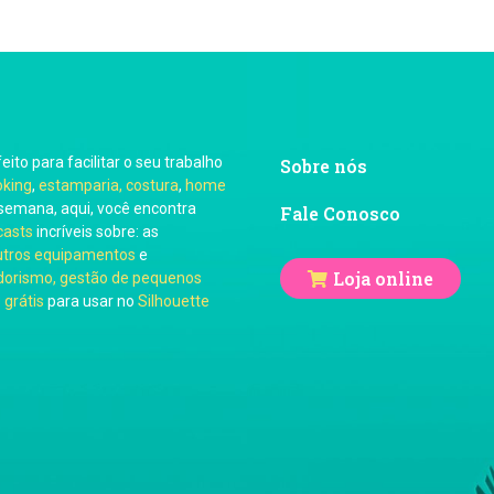
feito para facilitar o seu trabalho
Sobre nós
oking
,
estamparia, costura
,
home
semana, aqui, você encontra
Fale Conosco
casts
incríveis sobre: as
utros equipamentos
e
Loja online
orismo, gestão de pequenos
 grátis
para usar no
Silhouette