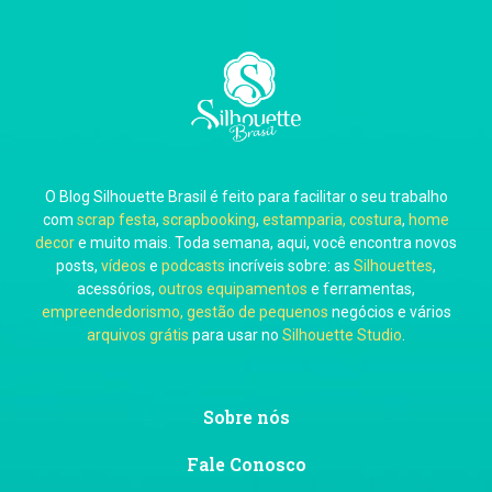
Carla Eschberger
O Blog Silhouette Brasil é feito para facilitar o seu trabalho
Carol Pessoa
com
scrap festa
,
scrapbooking
,
estamparia, costura
,
home
decor
e muito mais. Toda semana, aqui, você encontra novos
posts,
vídeos
e
podcasts
incríveis sobre: as
Silhouettes
,
acessórios,
outros equipamentos
e ferramentas,
empreendedorismo, gestão de pequenos
negócios e vários
arquivos grátis
para usar no
Silhouette Studio
.
Ju Mirthes
Sobre nós
Fale Conosco