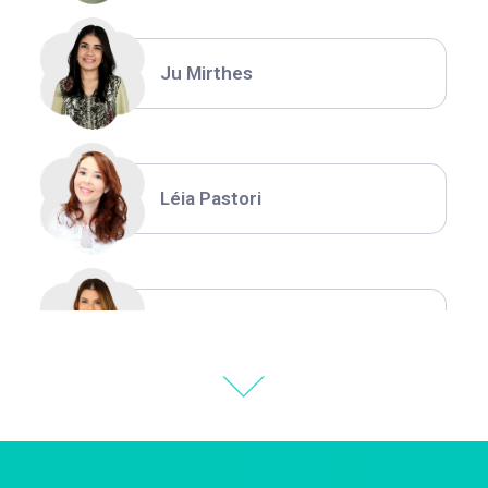
Ju Mirthes
Léia Pastori
Natália Moura
Thiara Ney