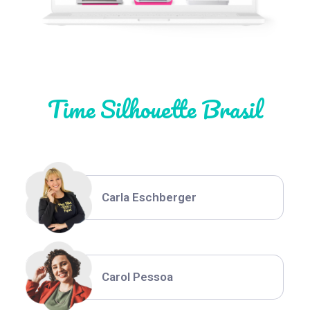
Natália Moura
Time Silhouette Brasil
Thiara Ney
Carla Eschberger
Carol Pessoa