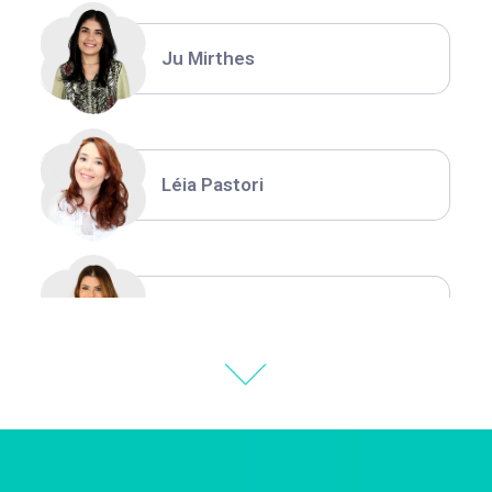
Ju Mirthes
Léia Pastori
Natália Moura
Thiara Ney