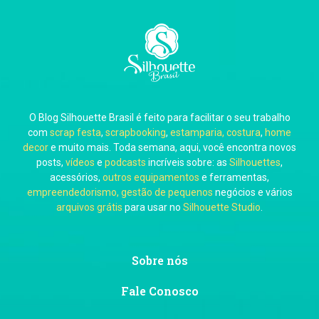
Carla Eschberger
O Blog Silhouette Brasil é feito para facilitar o seu trabalho
Carol Pessoa
com
scrap festa
,
scrapbooking
,
estamparia, costura
,
home
decor
e muito mais. Toda semana, aqui, você encontra novos
posts,
vídeos
e
podcasts
incríveis sobre: as
Silhouettes
,
acessórios,
outros equipamentos
e ferramentas,
empreendedorismo, gestão de pequenos
negócios e vários
arquivos grátis
para usar no
Silhouette Studio
.
Ju Mirthes
Sobre nós
Fale Conosco