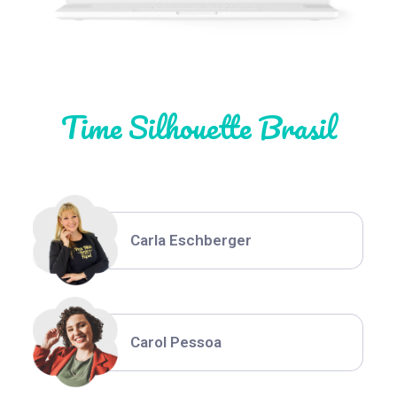
Natália Moura
Time Silhouette Brasil
Thiara Ney
Carla Eschberger
Carol Pessoa