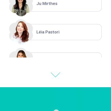
Ju Mirthes
Léia Pastori
Natália Moura
Thiara Ney