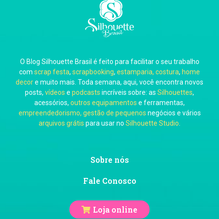
Carla Eschberger
O Blog Silhouette Brasil é feito para facilitar o seu trabalho
Carol Pessoa
com
scrap festa
,
scrapbooking
,
estamparia, costura
,
home
decor
e muito mais. Toda semana, aqui, você encontra novos
posts,
vídeos
e
podcasts
incríveis sobre: as
Silhouettes
,
acessórios,
outros equipamentos
e ferramentas,
empreendedorismo, gestão de pequenos
negócios e vários
arquivos grátis
para usar no
Silhouette Studio
.
Ju Mirthes
Sobre nós
Fale Conosco
Loja online