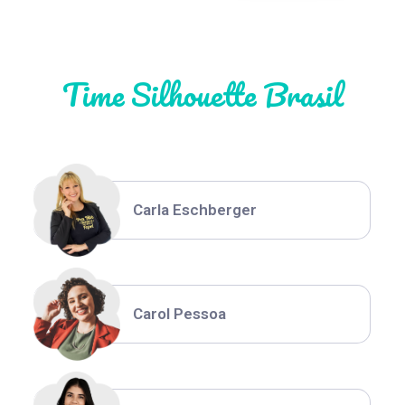
Natália Moura
Time Silhouette Brasil
Thiara Ney
Carla Eschberger
Carol Pessoa