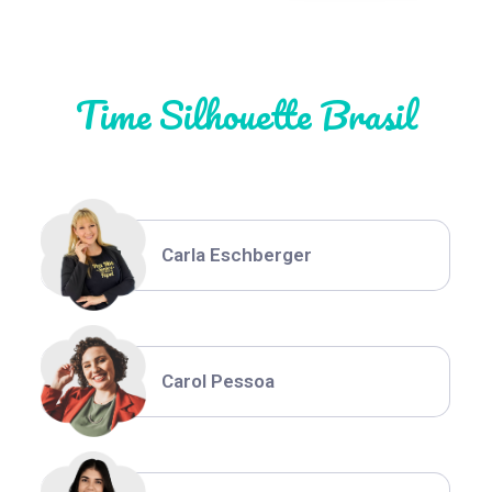
Natália Moura
Time Silhouette Brasil
Thiara Ney
Carla Eschberger
Carol Pessoa