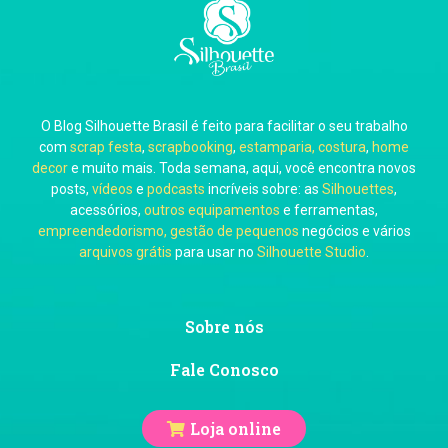
Carla Eschberger
O Blog Silhouette Brasil é feito para facilitar o seu trabalho
Carol Pessoa
com
scrap festa
,
scrapbooking
,
estamparia, costura
,
home
decor
e muito mais. Toda semana, aqui, você encontra novos
posts,
vídeos
e
podcasts
incríveis sobre: as
Silhouettes
,
acessórios,
outros equipamentos
e ferramentas,
empreendedorismo, gestão de pequenos
negócios e vários
arquivos grátis
para usar no
Silhouette Studio
.
Ju Mirthes
Sobre nós
Fale Conosco
Loja online