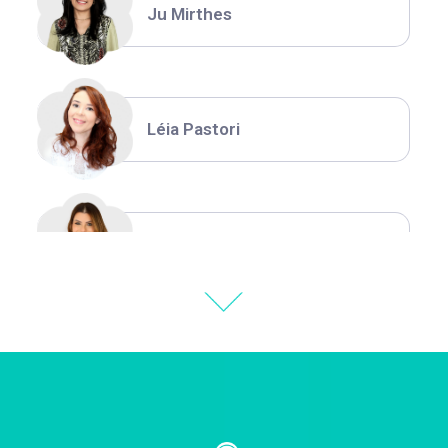
Ju Mirthes
Léia Pastori
Natália Moura
Thiara Ney