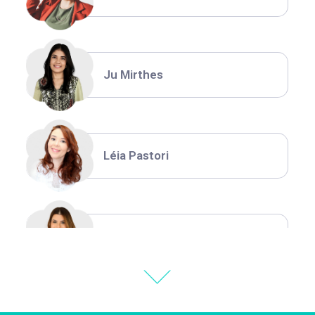
Ju Mirthes
Léia Pastori
Natália Moura