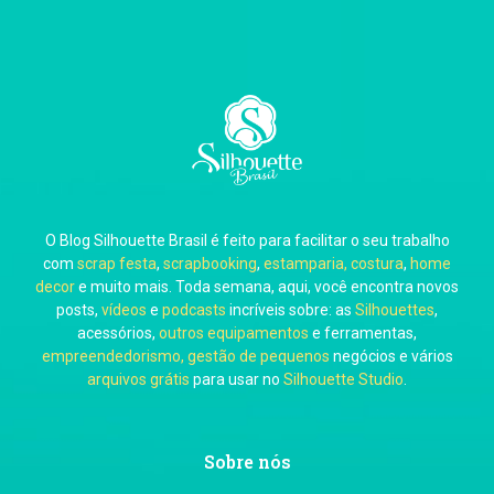
Thiara Ney
Carla Eschberger
O Blog Silhouette Brasil é feito para facilitar o seu trabalho
Carol Pessoa
com
scrap festa
,
scrapbooking
,
estamparia, costura
,
home
decor
e muito mais. Toda semana, aqui, você encontra novos
posts,
vídeos
e
podcasts
incríveis sobre: as
Silhouettes
,
acessórios,
outros equipamentos
e ferramentas,
empreendedorismo, gestão de pequenos
negócios e vários
arquivos grátis
para usar no
Silhouette Studio
.
Ju Mirthes
Sobre nós