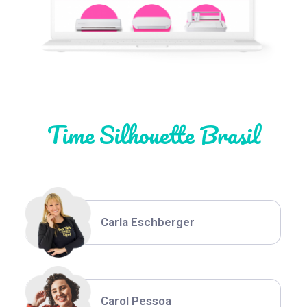
Natália Moura
Time Silhouette Brasil
Thiara Ney
Carla Eschberger
Carol Pessoa