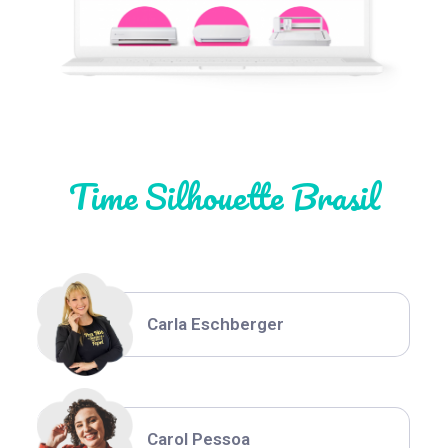
Natália Moura
Time Silhouette Brasil
Thiara Ney
Carla Eschberger
Carol Pessoa