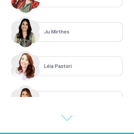
Ju Mirthes
Léia Pastori
Natália Moura