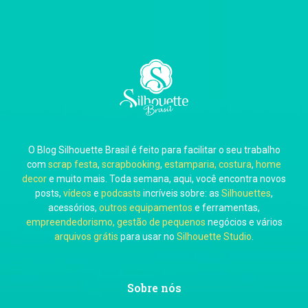
Thiara Ney
Carla Eschberger
O Blog Silhouette Brasil é feito para facilitar o seu trabalho
Carol Pessoa
com
scrap festa
,
scrapbooking
,
estamparia, costura
,
home
decor
e muito mais. Toda semana, aqui, você encontra novos
posts,
vídeos
e
podcasts
incríveis sobre: as
Silhouettes
,
acessórios,
outros equipamentos
e ferramentas,
empreendedorismo, gestão de pequenos
negócios e vários
arquivos grátis
para usar no
Silhouette Studio
.
Ju Mirthes
Sobre nós