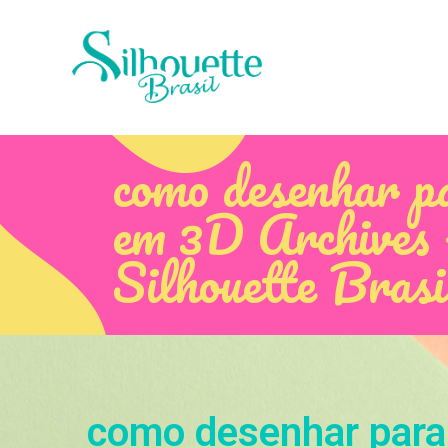
como desenhar p
em 3D Archives 
Silhouette Brasi
como desenhar para