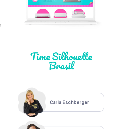
Léia Pastori
0
Natália Moura
Time Silhouette
Brasil
Thiara Ney
Carla Eschberger