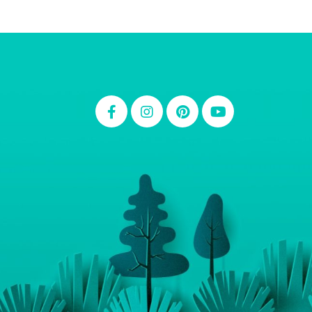
Thiara Ney
Carla Eschberger
Carol Pessoa
Ju Mirthes