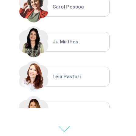
Carol Pessoa
Ju Mirthes
Léia Pastori
Natália Moura