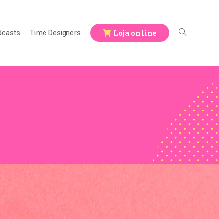
Loja online
dcasts
Time Designers