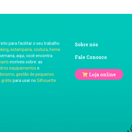
feito para facilitar o seu trabalho
Sobre nós
oking
,
estamparia, costura
,
home
semana, aqui, você encontra
Fale Conosco
casts
incríveis sobre: as
utros equipamentos
e
Loja online
orismo, gestão de pequenos
 grátis
para usar no
Silhouette