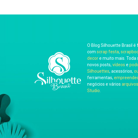
O Blog Silhouette Brasil é 
com
scrap festa
,
scrapbo
decor
e muito mais. Toda 
novos posts,
vídeos
e
pod
Silhouettes
, acessórios,
o
ferramentas,
empreended
negócios e vários
arquivos
Studio
.