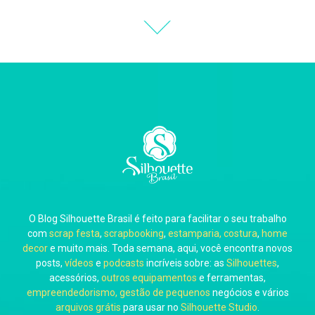
Thiara Ney
Carla Eschberger
O Blog Silhouette Brasil é feito para facilitar o seu trabalho
Carol Pessoa
com
scrap festa
,
scrapbooking
,
estamparia, costura
,
home
decor
e muito mais. Toda semana, aqui, você encontra novos
posts,
vídeos
e
podcasts
incríveis sobre: as
Silhouettes
,
acessórios,
outros equipamentos
e ferramentas,
empreendedorismo, gestão de pequenos
negócios e vários
arquivos grátis
para usar no
Silhouette Studio
.
Ju Mirthes