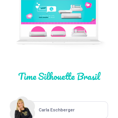
Léia Pastori
Natália Moura
Time Silhouette Brasil
Thiara Ney
Carla Eschberger