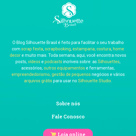
Carla Eschberger
O Blog Silhouette Brasil é feito para facilitar o seu trabalho
Carol Pessoa
com
scrap festa
,
scrapbooking
,
estamparia, costura
,
home
decor
e muito mais. Toda semana, aqui, você encontra novos
posts,
vídeos
e
podcasts
incríveis sobre: as
Silhouettes
,
acessórios,
outros equipamentos
e ferramentas,
empreendedorismo, gestão de pequenos
negócios e vários
arquivos grátis
para usar no
Silhouette Studio
.
Ju Mirthes
Sobre nós
Fale Conosco
Loja online