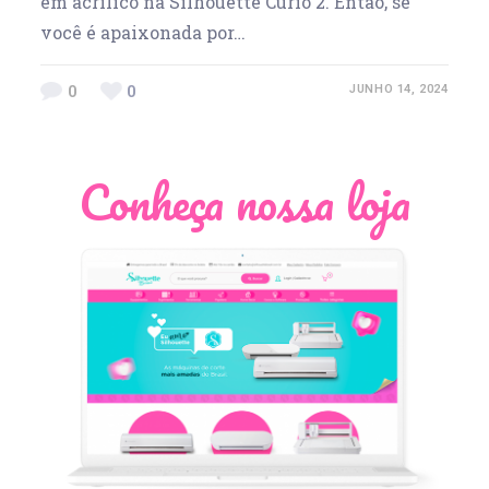
em acrílico na Silhouette Curio 2. Então, se
você é apaixonada por…
0
0
JUNHO 14, 2024
Conheça nossa loja
Léia Pastori