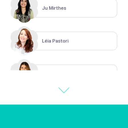
Ju Mirthes
Léia Pastori
Natália Moura
Thiara Ney