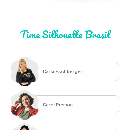
Natália Moura
Time Silhouette Brasil
Thiara Ney
Carla Eschberger
Carol Pessoa