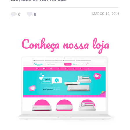
0
0
MARÇO 12, 2019
Conheça nossa loja
Léia Pastori
Natália Moura