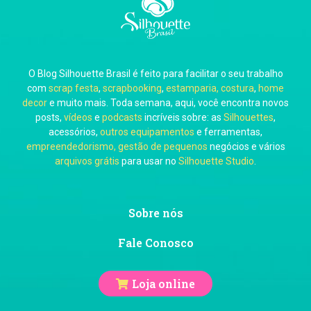
Carla Eschberger
O Blog Silhouette Brasil é feito para facilitar o seu trabalho
Carol Pessoa
com
scrap festa
,
scrapbooking
,
estamparia, costura
,
home
decor
e muito mais. Toda semana, aqui, você encontra novos
posts,
vídeos
e
podcasts
incríveis sobre: as
Silhouettes
,
acessórios,
outros equipamentos
e ferramentas,
empreendedorismo, gestão de pequenos
negócios e vários
arquivos grátis
para usar no
Silhouette Studio
.
Ju Mirthes
Sobre nós
Fale Conosco
Loja online