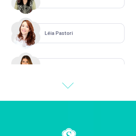
Léia Pastori
Natália Moura
Thiara Ney