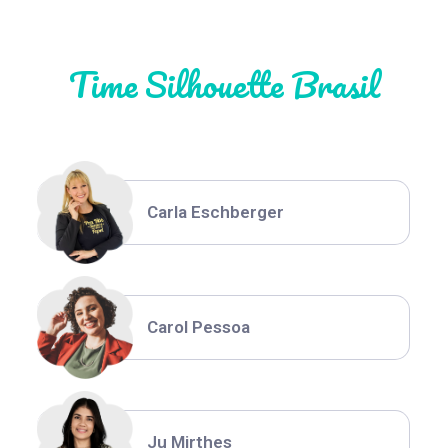
Time Silhouette Brasil
Thiara Ney
Carla Eschberger
Carol Pessoa
Ju Mirthes