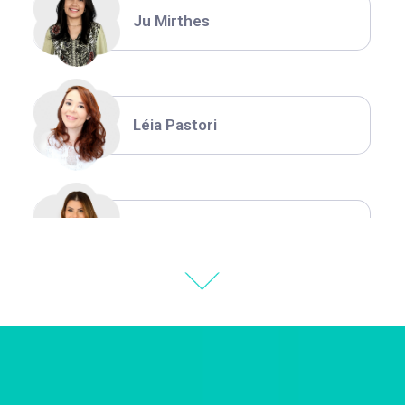
Ju Mirthes
Léia Pastori
Natália Moura
Thiara Ney