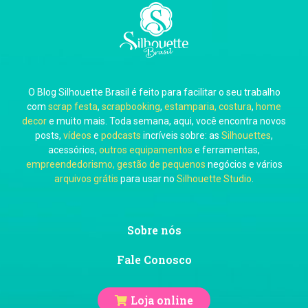
Carla Eschberger
O Blog Silhouette Brasil é feito para facilitar o seu trabalho
Carol Pessoa
com
scrap festa
,
scrapbooking
,
estamparia, costura
,
home
decor
e muito mais. Toda semana, aqui, você encontra novos
posts,
vídeos
e
podcasts
incríveis sobre: as
Silhouettes
,
acessórios,
outros equipamentos
e ferramentas,
empreendedorismo, gestão de pequenos
negócios e vários
arquivos grátis
para usar no
Silhouette Studio
.
Ju Mirthes
Sobre nós
Fale Conosco
Loja online