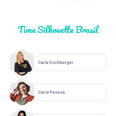
Natália Moura
Time Silhouette Brasil
Thiara Ney
Carla Eschberger
Carol Pessoa