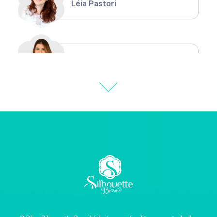
Léia Pastori
Natália Moura
Thiara Ney
Carla Eschberger