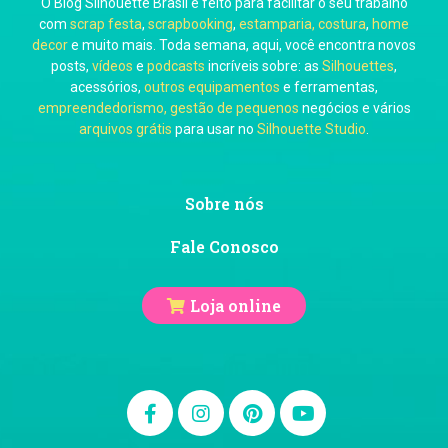
O Blog Silhouette Brasil é feito para facilitar o seu trabalho
Carol Pessoa
com
scrap festa
,
scrapbooking
,
estamparia, costura
,
home
decor
e muito mais. Toda semana, aqui, você encontra novos
posts,
vídeos
e
podcasts
incríveis sobre: as
Silhouettes
,
acessórios,
outros equipamentos
e ferramentas,
empreendedorismo, gestão de pequenos
negócios e vários
arquivos grátis
para usar no
Silhouette Studio
.
Ju Mirthes
Sobre nós
Fale Conosco
Loja online