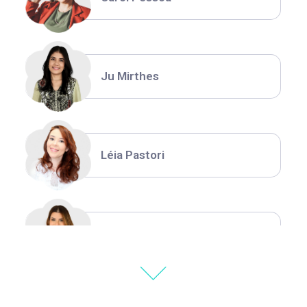
Ju Mirthes
Léia Pastori
Natália Moura