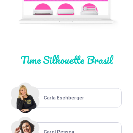
Natália Moura
Time Silhouette Brasil
Thiara Ney
Carla Eschberger
Carol Pessoa