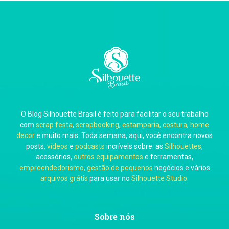
Thiara Ney
Carla Eschberger
O Blog Silhouette Brasil é feito para facilitar o seu trabalho
Carol Pessoa
com
scrap festa
,
scrapbooking
,
estamparia, costura
,
home
decor
e muito mais. Toda semana, aqui, você encontra novos
posts,
vídeos
e
podcasts
incríveis sobre: as
Silhouettes
,
acessórios,
outros equipamentos
e ferramentas,
empreendedorismo, gestão de pequenos
negócios e vários
arquivos grátis
para usar no
Silhouette Studio
.
Ju Mirthes
Sobre nós