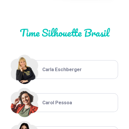
Natália Moura
Time Silhouette Brasil
Thiara Ney
Carla Eschberger
Carol Pessoa