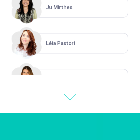
Ju Mirthes
Léia Pastori
Natália Moura
Thiara Ney