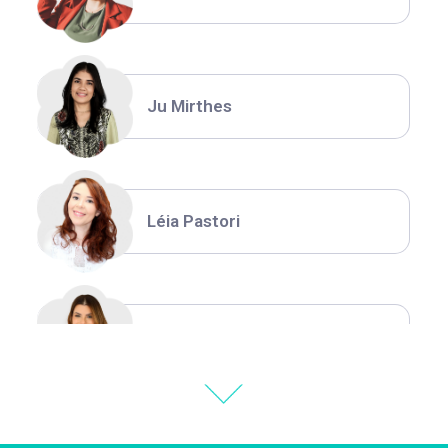
Ju Mirthes
Léia Pastori
Natália Moura