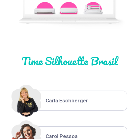
Natália Moura
Time Silhouette Brasil
Thiara Ney
Carla Eschberger
Carol Pessoa