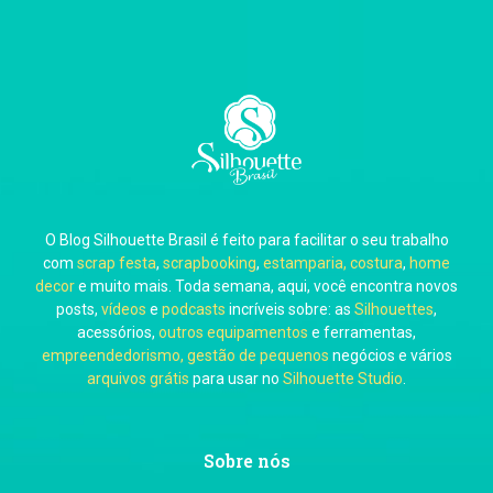
Thiara Ney
Carla Eschberger
O Blog Silhouette Brasil é feito para facilitar o seu trabalho
Carol Pessoa
com
scrap festa
,
scrapbooking
,
estamparia, costura
,
home
decor
e muito mais. Toda semana, aqui, você encontra novos
posts,
vídeos
e
podcasts
incríveis sobre: as
Silhouettes
,
acessórios,
outros equipamentos
e ferramentas,
empreendedorismo, gestão de pequenos
negócios e vários
arquivos grátis
para usar no
Silhouette Studio
.
Ju Mirthes
Sobre nós