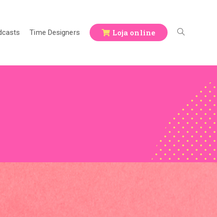
Loja online
dcasts
Time Designers