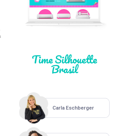
Léia Pastori
Natália Moura
4
Time Silhouette
Brasil
Thiara Ney
Carla Eschberger