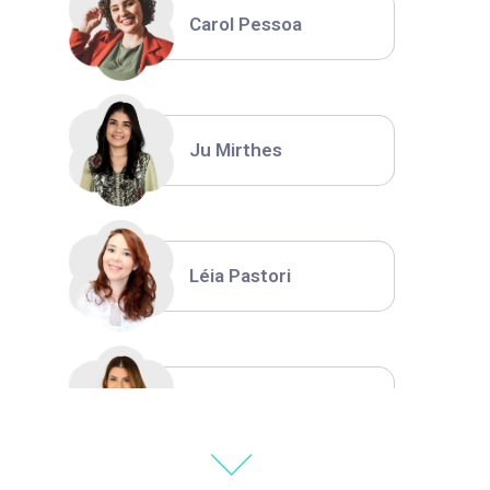
Carol Pessoa
Ju Mirthes
Léia Pastori
Natália Moura