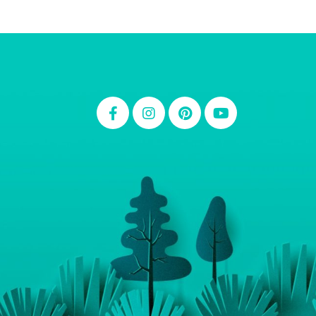
Thiara Ney
Carla Eschberger
Carol Pessoa
Ju Mirthes