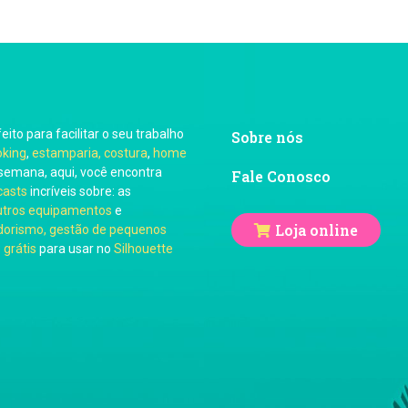
feito para facilitar o seu trabalho
Sobre nós
oking
,
estamparia, costura
,
home
semana, aqui, você encontra
Fale Conosco
casts
incríveis sobre: as
utros equipamentos
e
Loja online
orismo, gestão de pequenos
 grátis
para usar no
Silhouette