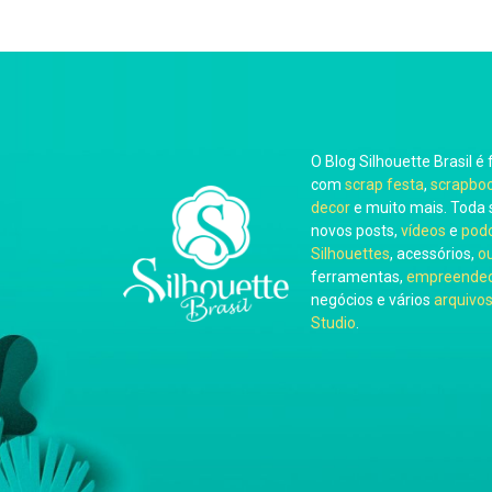
O Blog Silhouette Brasil é 
com
scrap festa
,
scrapbo
decor
e muito mais. Toda 
novos posts,
vídeos
e
pod
Silhouettes
, acessórios,
o
ferramentas,
empreended
negócios e vários
arquivos
Studio
.