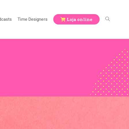
Loja online
dcasts
Time Designers