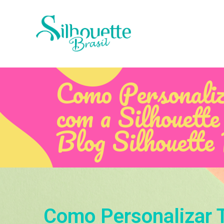
Como Personaliz
com a Silhouette
Blog Silhouette
Como Personalizar T