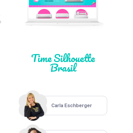
Léia Pastori
0
Natália Moura
Time Silhouette
Brasil
Thiara Ney
Carla Eschberger