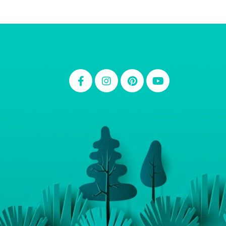
Thiara Ney
Carla Eschberger
Carol Pessoa
Ju Mirthes