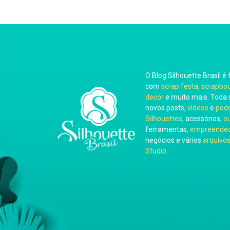
O Blog Silhouette Brasil é 
com
scrap festa
,
scrapbo
decor
e muito mais. Toda 
novos posts,
vídeos
e
pod
Silhouettes
, acessórios,
o
ferramentas,
empreended
negócios e vários
arquivos
Studio
.