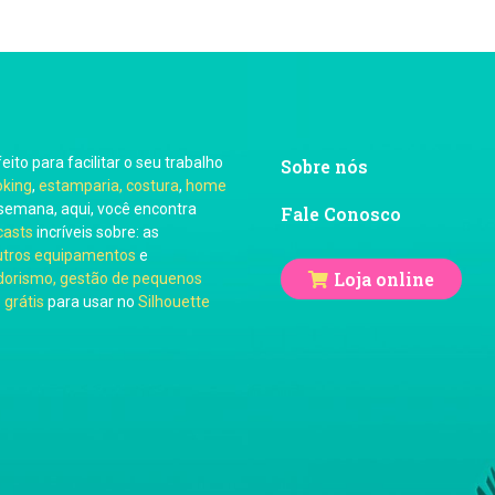
feito para facilitar o seu trabalho
Sobre nós
oking
,
estamparia, costura
,
home
semana, aqui, você encontra
Fale Conosco
casts
incríveis sobre: as
utros equipamentos
e
Loja online
orismo, gestão de pequenos
 grátis
para usar no
Silhouette